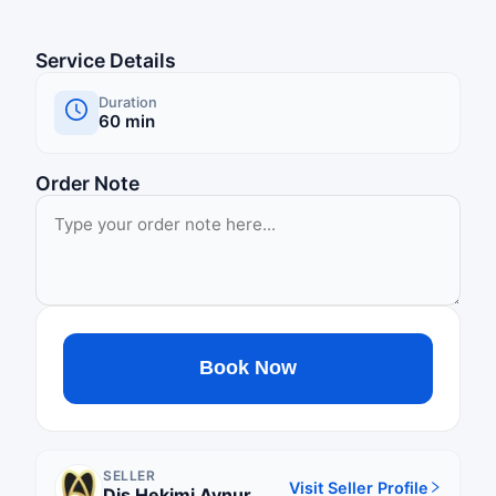
Service Details
Duration
60
min
Order Note
Book Now
SELLER
Visit Seller Profile
Diş Hekimi Aynur