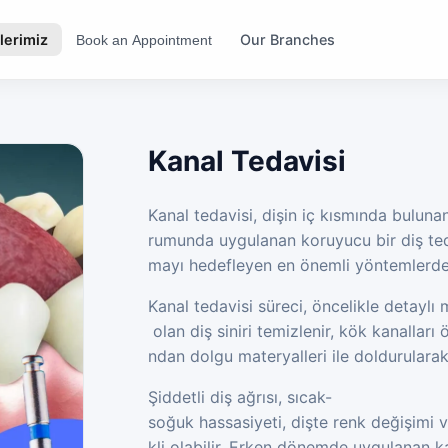
lerimiz
Our Branches
Book an Appointment
Kanal Tedavisi
Kanal tedavisi, dişin iç kısmında bulun
rumunda uygulanan koruyucu bir diş teda
mayı hedefleyen en önemli yöntemlerden
Kanal tedavisi süreci, öncelikle detaylı
olan diş siniri temizlenir, kök kanalları 
ndan dolgu materyalleri ile doldurularak 
Şiddetli diş ağrısı, sıcak-
soğuk hassasiyeti, dişte renk değişimi
kli olabilir. Erken dönemde uygulanan ka