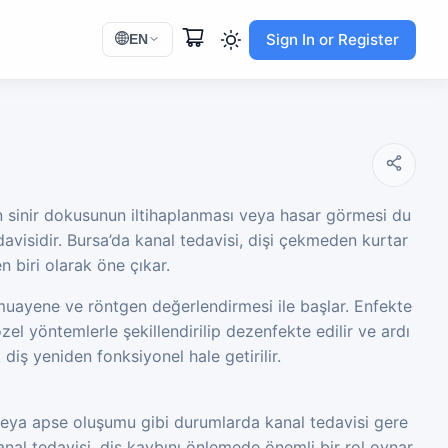
Sign In or Register
EN
an sinir dokusunun iltihaplanması veya hasar görmesi du
visidir. Bursa’da kanal tedavisi, dişi çekmeden kurtar
 biri olarak öne çıkar.
 muayene ve röntgen değerlendirmesi ile başlar. Enfekte
özel yöntemlerle şekillendirilip dezenfekte edilir ve ardı
diş yeniden fonksiyonel hale getirilir.
 veya apse oluşumu gibi durumlarda kanal tedavisi gere
nal tedavisi, diş kaybını önlemede önemli bir rol oynar.