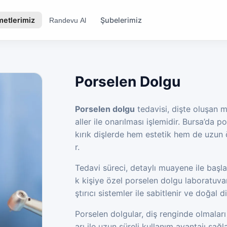
metlerimiz
Şubelerimiz
Randevu Al
Porselen Dolgu
Porselen dolgu
tedavisi, dişte oluşan m
aller ile onarılması işlemidir. Bursa’da
kırık dişlerde hem estetik hem de uzun
r.
Tedavi süreci, detaylı muayene ile başla
k kişiye özel porselen dolgu laboratuvar
ştırıcı sistemler ile sabitlenir ve doğal
Porselen dolgular, diş renginde olmalar
arı ile uzun süreli kullanım avantajı sağ