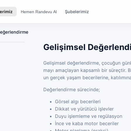
erimiz
Şubelerimiz
Hemen Randevu Al
Değerlendirme
Gelişimsel Değerlend
Gelişimsel değerlendirme, çocuğun günl
mayı amaçlayan kapsamlı bir süreçtir. B
un gerçek yaşam becerilerine, katılımına
Değerlendirme sürecinde;
Görsel algı becerileri
Dikkat ve yürütücü işlevler
Duyu işlemleme ve regülasyon
İnce ve kaba motor beceriler
Motor planlama (praksi)