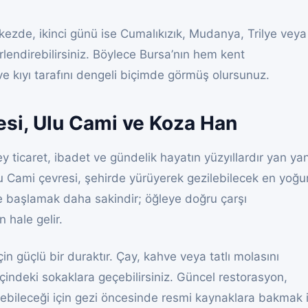
erkezde, ikinci günü ise Cumalıkızık, Mudanya, Trilye veya
rlendirebilirsiniz. Böylece Bursa’nın hem kent
 kıyı tarafını dengeli biçimde görmüş olursunuz.
esi, Ulu Cami ve Koza Han
ey ticaret, ibadet ve gündelik hayatın yüzyıllardır yan ya
u Cami çevresi, şehirde yürüyerek gezilebilecek en yoğu
de başlamak daha sakindir; öğleye doğru çarşı
 hale gelir.
in güçlü bir duraktır. Çay, kahve veya tatlı molasını
çindeki sokaklara geçebilirsiniz. Güncel restorasyon,
ğişebileceği için gezi öncesinde resmi kaynaklara bakmak i