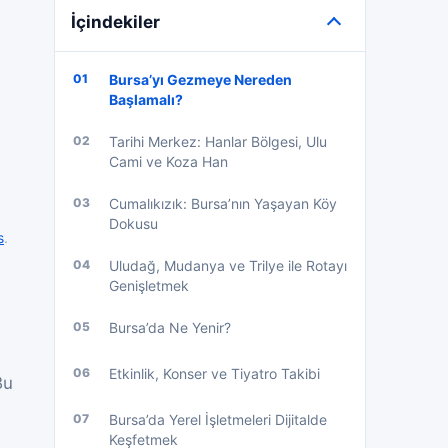
İçindekiler
01
Bursa’yı Gezmeye Nereden
Başlamalı?
02
Tarihi Merkez: Hanlar Bölgesi, Ulu
Cami ve Koza Han
03
Cumalıkızık: Bursa’nın Yaşayan Köy
Dokusu
s
.
04
Uludağ, Mudanya ve Trilye ile Rotayı
Genişletmek
05
Bursa’da Ne Yenir?
06
Etkinlik, Konser ve Tiyatro Takibi
Bu
07
Bursa’da Yerel İşletmeleri Dijitalde
Keşfetmek