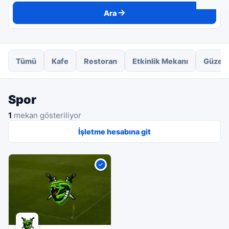
Ara
Tümü
Kafe
Restoran
Etkinlik Mekanı
Güzell
Spor
1
mekan gösteriliyor
İşletme hesabına git