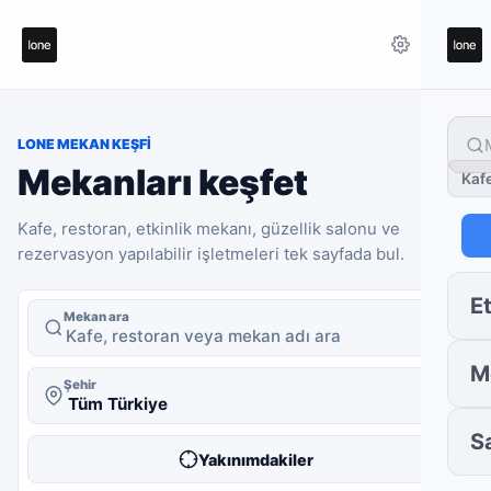
LONE MEKAN KEŞFI
Mekanları keşfet
Kaf
Kafe, restoran, etkinlik mekanı, güzellik salonu ve
rezervasyon yapılabilir işletmeleri tek sayfada bul.
Et
Mekan ara
M
Şehir
S
Yakınımdakiler