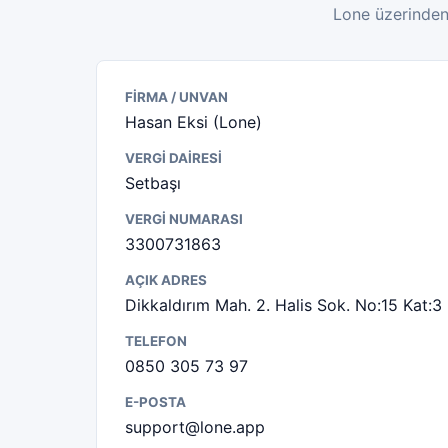
Lone üzerinden s
FIRMA / UNVAN
Hasan Eksi (Lone)
VERGI DAIRESI
Setbaşı
VERGI NUMARASI
3300731863
AÇIK ADRES
Dikkaldırım Mah. 2. Halis Sok. No:15 Kat:
TELEFON
0850 305 73 97
E-POSTA
support@lone.app