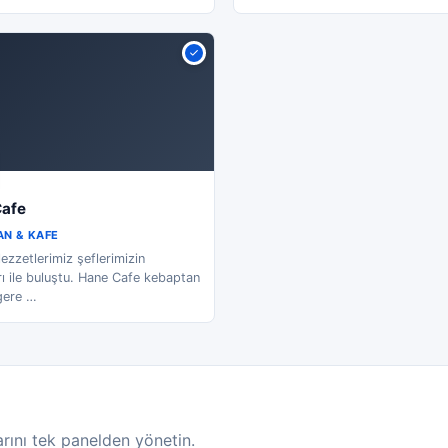
afe
N & KAFE
lezzetlerimiz şeflerimizin
ı ile buluştu. Hane Cafe kebaptan
gere
…
rını tek panelden yönetin.