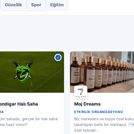
Güzellik
Spor
Eğitim
ndigar Halı Saha
Moj Dreams
HA
ETKINLIK ORGANIZASYONU
im sahada, gerçek bir halı saha
Biz markalara ve kişiye özel koku
ne hazır mısın?
tasarlayan butik bir markayız. K
özel kokular
…