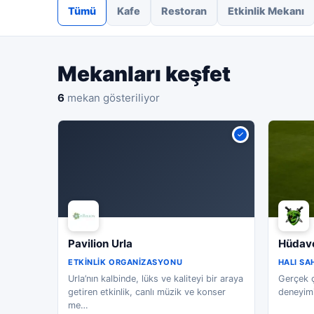
Tümü
Kafe
Restoran
Etkinlik Mekanı
Mekanları keşfet
6
mekan gösteriliyor
Pavilion Urla
Hüdave
ETKINLIK ORGANIZASYONU
HALI SA
Urla’nın kalbinde, lüks ve kaliteyi bir araya
Gerçek ç
getiren etkinlik, canlı müzik ve konser
deneyimi
me
…