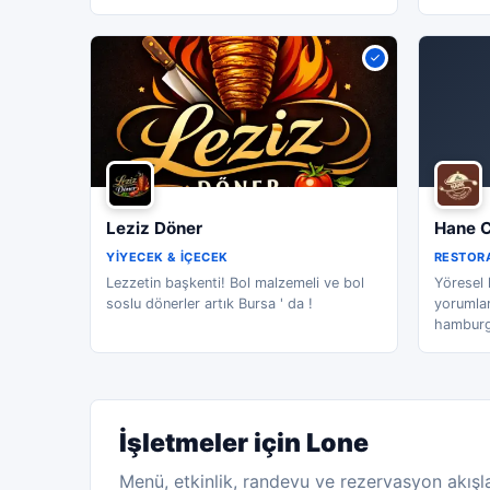
Leziz Döner
Hane C
YIYECEK & İÇECEK
RESTORA
Lezzetin başkenti! Bol malzemeli ve bol
Yöresel 
soslu dönerler artık Bursa ' da !
yorumlar
hambur
İşletmeler için Lone
Menü, etkinlik, randevu ve rezervasyon akışla