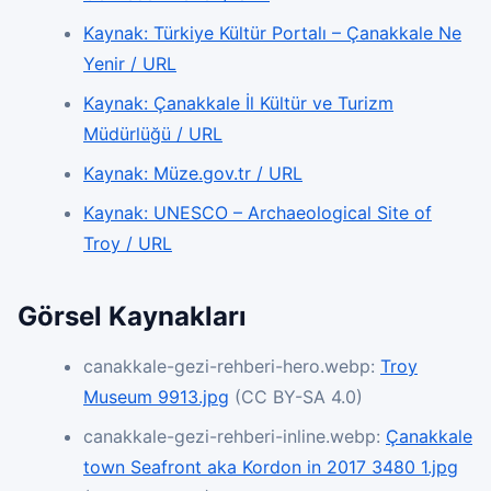
Kaynak: Türkiye Kültür Portalı – Çanakkale Ne
Yenir / URL
Kaynak: Çanakkale İl Kültür ve Turizm
Müdürlüğü / URL
Kaynak: Müze.gov.tr / URL
Kaynak: UNESCO – Archaeological Site of
Troy / URL
Görsel Kaynakları
canakkale-gezi-rehberi-hero.webp:
Troy
Museum 9913.jpg
(CC BY-SA 4.0)
canakkale-gezi-rehberi-inline.webp:
Çanakkale
town Seafront aka Kordon in 2017 3480 1.jpg