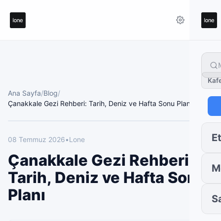
Kaf
Ana Sayfa
/
Blog
/
Çanakkale Gezi Rehberi: Tarih, Deniz ve Hafta Sonu Planı
Et
08 Temmuz 2026
•
Lone
Çanakkale Gezi Rehberi:
M
Tarih, Deniz ve Hafta Sonu
Planı
S