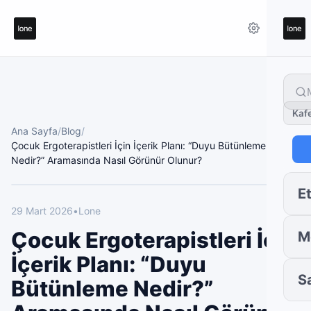
Kaf
Ana Sayfa
/
Blog
/
Çocuk Ergoterapistleri İçin İçerik Planı: “Duyu Bütünleme
Nedir?” Aramasında Nasıl Görünür Olunur?
Et
29 Mart 2026
•
Lone
Çocuk Ergoterapistleri İçin
M
İçerik Planı: “Duyu
S
Bütünleme Nedir?”