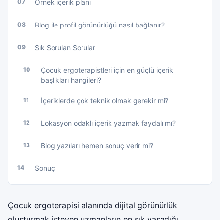
07
Örnek içerik planı
08
Blog ile profil görünürlüğü nasıl bağlanır?
09
Sık Sorulan Sorular
10
Çocuk ergoterapistleri için en güçlü içerik
başlıkları hangileri?
11
İçeriklerde çok teknik olmak gerekir mi?
12
Lokasyon odaklı içerik yazmak faydalı mı?
13
Blog yazıları hemen sonuç verir mi?
14
Sonuç
Çocuk ergoterapisi alanında dijital görünürlük
oluşturmak isteyen uzmanların en sık yaşadığı