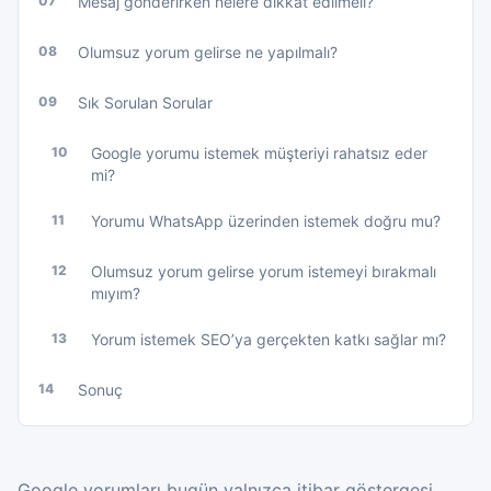
07
Mesaj gönderirken nelere dikkat edilmeli?
08
Olumsuz yorum gelirse ne yapılmalı?
09
Sık Sorulan Sorular
10
Google yorumu istemek müşteriyi rahatsız eder
mi?
11
Yorumu WhatsApp üzerinden istemek doğru mu?
12
Olumsuz yorum gelirse yorum istemeyi bırakmalı
mıyım?
13
Yorum istemek SEO’ya gerçekten katkı sağlar mı?
14
Sonuç
Google yorumları bugün yalnızca itibar göstergesi