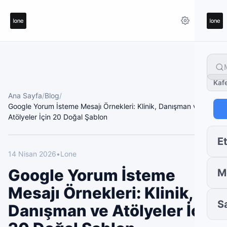
Kaf
Ana Sayfa
/
Blog
/
Google Yorum İsteme Mesajı Örnekleri: Klinik, Danışman ve
Atölyeler İçin 20 Doğal Şablon
Et
14 Nisan 2026
•
Lone
Google Yorum İsteme
M
Mesajı Örnekleri: Klinik,
S
Danışman ve Atölyeler İçin