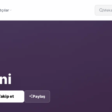
çılar
Meka
ni
akip et
Paylaş