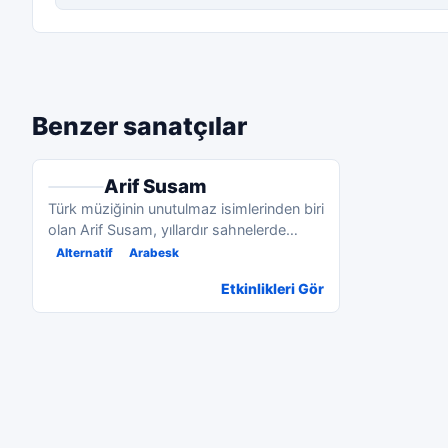
Benzer sanatçılar
Arif Susam
Türk müziğinin unutulmaz isimlerinden biri
olan Arif Susam, yıllardır sahnelerde
sergilediği güçlü yorumuyla geniş...
Alternatif
Arabesk
Etkinlikleri Gör