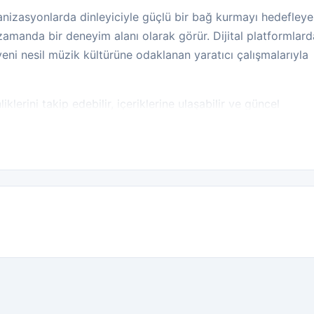
ganizasyonlarda dinleyiciyle güçlü bir bağ kurmayı hedefley
zamanda bir deneyim alanı olarak görür. Dijital platformlard
e yeni nesil müzik kültürüne odaklanan yaratıcı çalışmalarıyla
klerini takip edebilir, içeriklerine ulaşabilir ve güncel