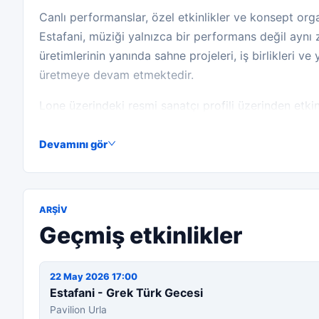
Canlı performanslar, özel etkinlikler ve konsept or
Estafani, müziği yalnızca bir performans değil aynı 
üretimlerinin yanında sahne projeleri, iş birlikleri v
üretmeye devam etmektedir.
Lone üzerindeki resmi sanatçı profili üzerinden etkinli
performans takvimini inceleyebilirsiniz.
Devamını gör
ARŞIV
Geçmiş etkinlikler
22 May 2026 17:00
Estafani - Grek Türk Gecesi
Pavilion Urla