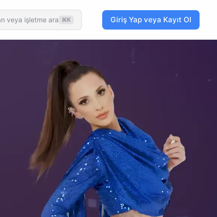
Giriş Yap veya Kayıt Ol
n veya işletme ara
⌘K