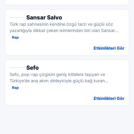
bırakmadığını ve konserlere devam ettiğini
söylemesi, sanatçının aktif müzik yolculuğunu
Sansar Salvo
sürdürdüğünü göstermektedir.
Türk rap sahnesinin kendine özgü tarzı ve güçlü söz
yazarlığıyla dikkat çeken isimlerinden biri olan Sansar
Salvo,...
Rap
Etkinlikleri Gör
Sefo
Sefo, pop-rap çizgisini geniş kitlelere taşıyan ve
Türkiye’de ana akım dinleyiciyle güçlü bağ kuran
sanatçılardan b...
Rap
Etkinlikleri Gör