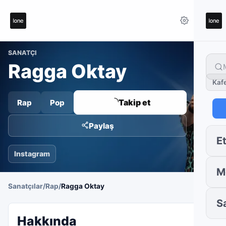
SANATÇI
Ragga Oktay
Kaf
Takip et
Rap
Pop
Paylaş
Et
Instagram
M
Sanatçılar
/
Rap
/
Ragga Oktay
S
Hakkında