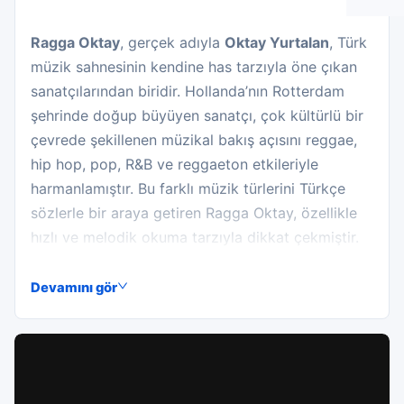
Ragga Oktay
, gerçek adıyla
Oktay Yurtalan
, Türk
müzik sahnesinin kendine has tarzıyla öne çıkan
sanatçılarından biridir. Hollanda’nın Rotterdam
şehrinde doğup büyüyen sanatçı, çok kültürlü bir
çevrede şekillenen müzikal bakış açısını reggae,
hip hop, pop, R&B ve reggaeton etkileriyle
harmanlamıştır. Bu farklı müzik türlerini Türkçe
sözlerle bir araya getiren Ragga Oktay, özellikle
hızlı ve melodik okuma tarzıyla dikkat çekmiştir.
Müziğe küçük yaşlardan itibaren ilgi duyan Ragga
Devamını gör
Oktay, kariyerinin ilk dönemlerinde Avrupa’daki
çok sesli müzik kültüründen beslenmiş, ardından
Türkiye müzik piyasasında kendine özgü bir yer
edinmiştir. 1997 yılında yayımlanan ilk albüm
çalışmasıyla dikkat çeken sanatçı, 1998 yılında