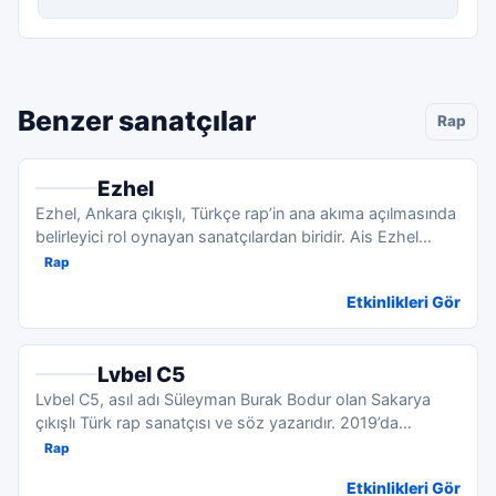
“Dış Hatlar”, “Turbo Gaz” ve 2025 tarihli
“YENİDENA” gibi yayınları listelenmektedir.
Şarkıcılığının yanı sıra besteci, oyuncu ve
Benzer sanatçılar
Rap
yönetmen kimliğiyle de bilinen Ragga Oktay,
sahne ve eğlence dünyasında çok yönlü bir
Ezhel
kariyer sürdürmektedir. Reklam ve jingle alanında
Ezhel, Ankara çıkışlı, Türkçe rap’in ana akıma açılmasında
da çalışmalar yapan sanatçı, Uncle Jingle
belirleyici rol oynayan sanatçılardan biridir. Ais Ezhel...
oluşumunun kurucuları arasında yer almakta;
Rap
müzik üretimini farklı yaratıcı projelerle
Etkinlikleri Gör
desteklemektedir.
Bugün Ragga Oktay, 90’ların enerjisini günümüz
Lvbel C5
müzik anlayışıyla birleştiren, sahnede
Lvbel C5, asıl adı Süleyman Burak Bodur olan Sakarya
dinleyicisiyle güçlü bağ kuran ve üretmeye devam
çıkışlı Türk rap sanatçısı ve söz yazarıdır. 2019’da
eden bir sanatçı olarak anılmaktadır. 2025 yılında
Batuflex...
Rap
basına yansıyan açıklamalarında müziği
Etkinlikleri Gör