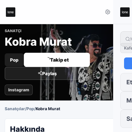
SANATÇI
Kobra Murat
Kaf
Takip et
Pop
Paylaş
Et
Instagram
M
Sanatçılar
/
Pop
/
Kobra Murat
S
Hakkında