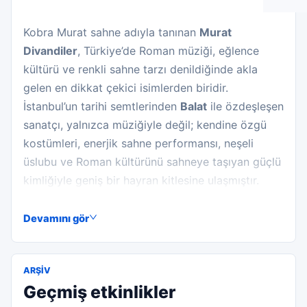
Kobra Murat sahne adıyla tanınan
Murat
Divandiler
, Türkiye’de Roman müziği, eğlence
kültürü ve renkli sahne tarzı denildiğinde akla
gelen en dikkat çekici isimlerden biridir.
İstanbul’un tarihi semtlerinden
Balat
ile özdeşleşen
sanatçı, yalnızca müziğiyle değil; kendine özgü
kostümleri, enerjik sahne performansı, neşeli
üslubu ve Roman kültürünü sahneye taşıyan güçlü
kimliğiyle geniş bir hayran kitlesine ulaşmıştır.
Kaynaklarda doğum yılı için 1973 ve 1974 bilgileri
yer alsa da, sanatçının gerçek adının Murat
Devamını gör
Divandiler olduğu ve İstanbul Balat’ta yaşadığı
birçok biyografi kaynağında ortak şekilde
ARŞIV
aktarılmaktadır.
Geçmiş etkinlikler
Kobra Murat’ın sanat yolculuğu, klasik bir müzik