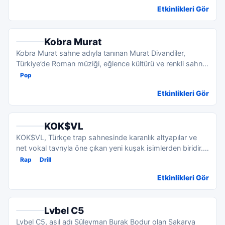
Etkinlikleri Gör
Kobra Murat
Kobra Murat sahne adıyla tanınan Murat Divandiler,
Türkiye’de Roman müziği, eğlence kültürü ve renkli sahne
tarzı d...
Pop
Etkinlikleri Gör
KOK$VL
KOK$VL, Türkçe trap sahnesinde karanlık altyapılar ve
net vokal tavrıyla öne çıkan yeni kuşak isimlerden biridir.
D...
Rap
Drill
Etkinlikleri Gör
Lvbel C5
Lvbel C5, asıl adı Süleyman Burak Bodur olan Sakarya