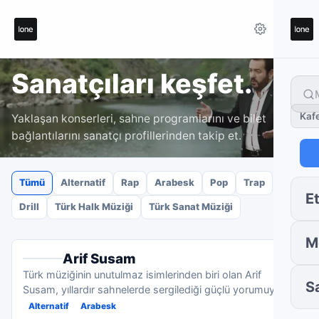
Sanatçıları keşfet.
Kaf
Yaklaşan konserleri, sahne programlarını ve bilet
bağlantılarını sanatçı profillerinden takip et.
Tümü
Alternatif
Rap
Arabesk
Pop
Trap
Et
Drill
Türk Halk Müziği
Türk Sanat Müziği
M
Arif Susam
Türk müziğinin unutulmaz isimlerinden biri olan Arif
S
Susam, yıllardır sahnelerde sergilediği güçlü yorumuyla
geniş...
Alternatif
Arabesk