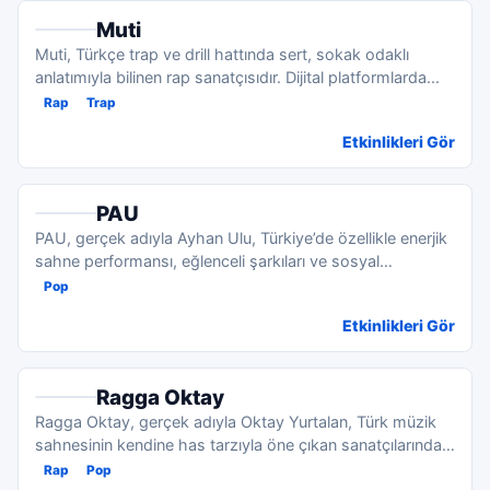
Muti
Muti, Türkçe trap ve drill hattında sert, sokak odaklı
anlatımıyla bilinen rap sanatçısıdır. Dijital platformlarda...
Rap
Trap
Etkinlikleri Gör
PAU
PAU, gerçek adıyla Ayhan Ulu, Türkiye’de özellikle enerjik
sahne performansı, eğlenceli şarkıları ve sosyal
medyada...
Pop
Etkinlikleri Gör
Ragga Oktay
Ragga Oktay, gerçek adıyla Oktay Yurtalan, Türk müzik
sahnesinin kendine has tarzıyla öne çıkan sanatçılarından
bir...
Rap
Pop